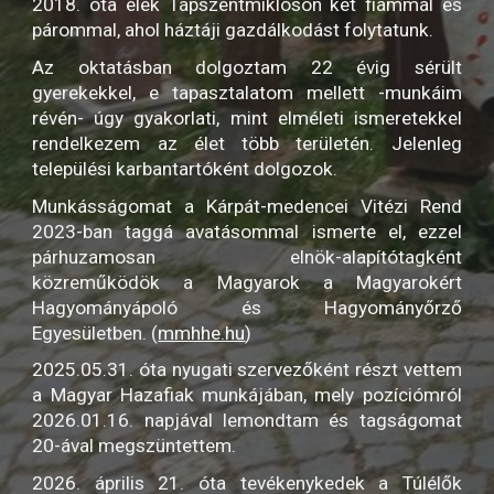
2018. óta élek Tápszentmiklóson két fiammal és
párommal, ahol háztáji gazdálkodást folytatunk.
Az oktatásban dolgoztam 22 évig sérült
gyerekekkel, e tapasztalatom mellett -munkáim
révén- úgy gyakorlati, mint elméleti ismeretekkel
rendelkezem az élet több területén. Jelenleg
települési karbantartóként dolgozok.
Munkásságomat a Kárpát-medencei Vitézi Rend
2023-ban taggá avatásommal ismerte el, ezzel
párhuzamosan elnök-alapítótagként
közreműködök a Magyarok a Magyarokért
Hagyományápoló és Hagyományőrző
Egyesületben. (
mmhhe.hu
)
2025.05.31. óta nyugati szervezőként részt vettem
a Magyar Hazafiak munkájában, mely pozíciómról
2026.01.16. napjával lemondtam és tagságomat
20-ával megszüntettem.
2026. április 21. óta tevékenykedek a Túlélők